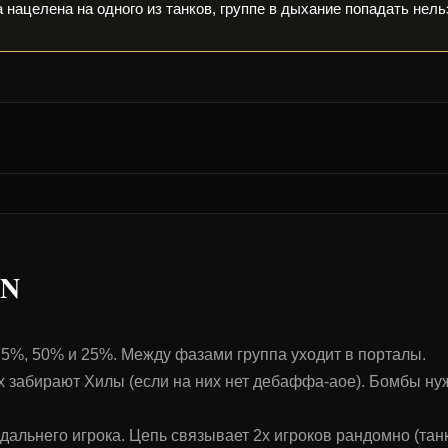
 нацелена на одного из танков, группе в дыхание попадать нель
AN
75%, 50% и 25%. Между фазами группа уходит в порталы.
х забирают Хилы (если на них нет дебаффа-аое). Бомбы ну
дальнего игрока. Цепь связывает 2х игроков рандомно (та