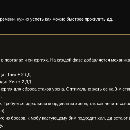
времени, нужно успеть как можно быстрее прохилить дд.
в порталах и синергиях. На каждой фазе добавляется механика
ят Танк + 2 ДД.
одят Хил + 2 ДД.
инергия для сброса стаков урона. Оптимально жать её на 3-м ста
.
. Требуется идеальная координация хилов, так как лечить «сво
л).
го из боссов, к мобу кастующему бим подходит хил, дд встают 
у.