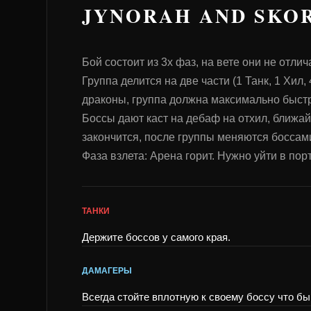
JYNORAH AND SKO
Бой состоит из 3х фаз, на вете они не отлич
Группа делится на две части (1 Танк, 1 Хи
драконы, группа должна максимально быстр
Боссы дают каст на дебаф на отхил, ближай
закончится, после группы меняются боссами
Фаза взлета: Арена горит. Нужно уйти в по
ТАНКИ
Держите боссов у самого края.
ДАМАГЕРЫ
Всегда стойте вплотную к своему боссу что б