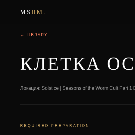
MS
HM.
← LIBRARY
КЛЕТКА О
Локация: Solstice | Seasons of the Worm Cult Part 1
REQUIRED PREPARATION