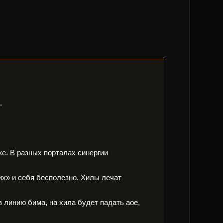
.
ке. В разных порталах синергии
их» и себя бесполезно. Хилы лечат
в линию бима, на хила будет падать аое,