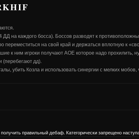
RKHIF
аются.
л, 4 ДД на каждого босса). Боссов разводят к противополож
о переместиться на свой край и держаться вплотную к «сво
шие к ним игроки получают AOE которое надо прохилить, ну
 (перебегают дд).
рталы, убить Козла и использовать синергии с мелких мобов
ы получить правильный дебаф. Категорически запрещено наступа